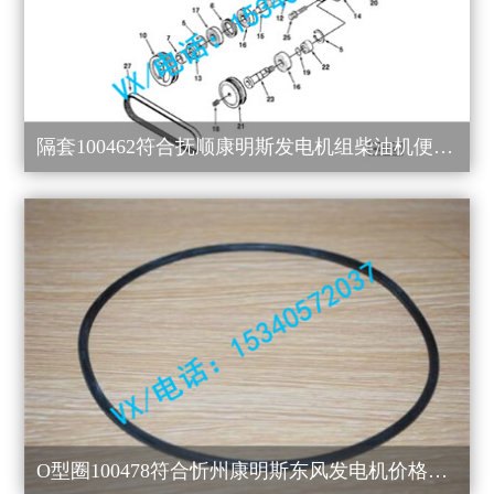
隔套100462符合抚顺康明斯发电机组柴油机便宜配件
O型圈100478符合忻州康明斯东风发电机价格实惠