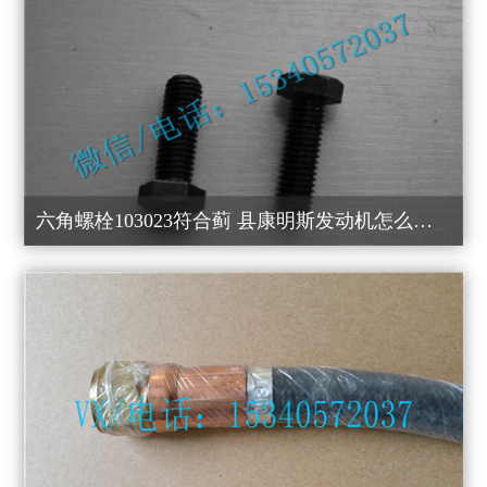
六角螺栓103023符合蓟 县康明斯发动机怎么买？