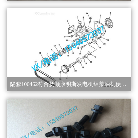
隔套100462符合抚顺康明斯发电机组柴油机便宜配件