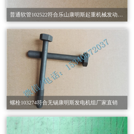
普通软管102522符合乐山康明斯起重机械发动机总代直销
螺栓103274符合无锡康明斯发电机组厂家直销