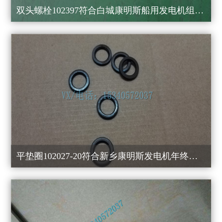
双头螺栓102397符合白城康明斯船用发电机组行业领先
平垫圈102027-20符合新乡康明斯发电机年终大促