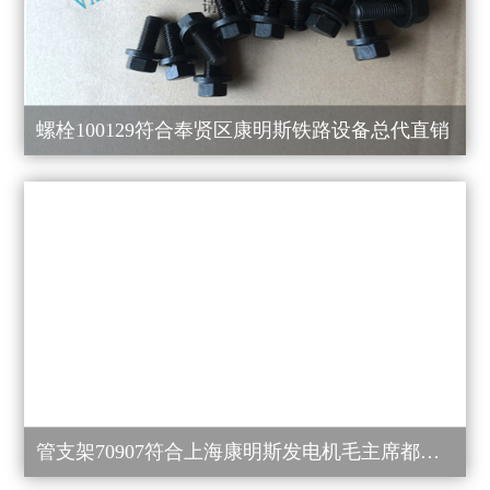
螺栓100129符合奉贤区康明斯铁路设备总代直销
管支架70907符合上海康明斯发电机毛主席都说好！