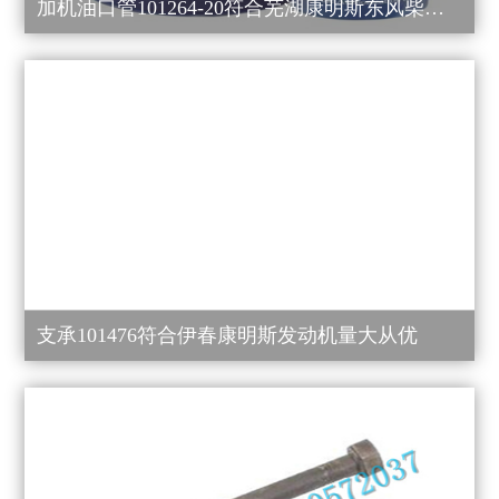
加机油口管101264-20符合芜湖康明斯东风柴油发电机 价格划算
支承101476符合伊春康明斯发动机量大从优