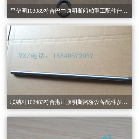
平垫圈103089符合巴中康明斯船舶重工配件什么好？
联结杆102483符合湛江康明斯路桥设备配件多少钱？