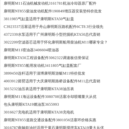
康明斯M11石油机械发动机3161781机油冷却器原厂配件
康明斯NT855柴油发动机配件190849增压器安装垫特价批发
3811985气缸盖适用于康明斯KTA50气缸盖
C3923537活塞适用于舟山康明斯压路机配件6CT8.3行业领先
4372339水泵适用于广州康明斯小型挖掘机KTA50总代直销
3022209空滤器芯适用于怀化康明斯船用柴油机M11哪家专业？
康明斯M11喷油器3406604喷油器
康明斯KTA50工程设备配件3062322调速板信誉保证
康明斯NT855船用发动机3411805气缸盖配套厂
3899450连杆适用于淄博康明斯游艇M11特价批发
4003912摇臂适用于大庆康明斯路桥设备配件M11总代直销
3015232油压表适用于康明斯KTA38油压表
康明斯M11海运设备配件3080708活塞冷却喷嘴量大从优
包头康明斯KTA19燃油泵3655993
3016627充电机适用于康明斯KTA38充电机
康明斯NT855道路交通设备配件3801056活塞环价格实惠
3016787曲轴前油封适用于黄石康明斯搅拌车KTA19量大从优