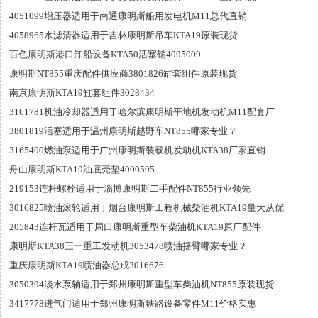
4051099增压器适用于南通康明斯船用发电机M11总代直销
4058965水滤清器适用于吉林康明斯吊车KTA19原装现货
百色康明斯港口卸船设备KTA50活塞销4095009
康明斯NT855重庆配件供应商3801826缸套组件原装现货
南京康明斯KTA19缸套组件3028434
3161781机油冷却器适用于哈尔滨康明斯平地机发动机M11配套厂
3801819活塞适用于温州康明斯越野车NT855哪家专业？
3165400燃油泵适用于广州康明斯装载机发动机KTA38厂家直销
舟山康明斯KTA19油底壳垫4000595
219153连杆螺栓适用于淄博康明斯二手配件NT855行业领先
3016825喷油滚轮适用于烟台康明斯工程机械柴油机KTA19量大从优
205843连杆瓦适用于周口康明斯重型车柴油机KTA19原厂配件
康明斯KTA38三一重工发动机3053478喷油摇臂哪家专业？
重庆康明斯KTA19喷油器总成3016676
3050394淡水泵轴适用于郑州康明斯重型车柴油机NT855原装现货
3417778进气门适用于郑州康明斯铁路设备零件M11价格实惠