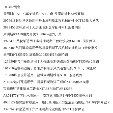
100462隔套
康明斯LTA10汽车柴油机3804304附件驱动油封总代直销
3976618起动马达适用于舟山康明斯工程机械配件 6CT8.3量大从优
3899450连杆适用于大庆康明斯叉车配件M11服务周到
康明斯KTA19磁力开关3050692磁力开关
3923478 凸轮轴适用于常德康明斯工程建筑设备6CT8.3信誉保证
3895488气门滚轮适用于苏州康明斯工程机械柴油机M11特价批发
康明斯NT855喷油滚轮销3008591喷油滚轮销
127930排气门座圈适用于无锡康明斯铁路用柴油机NT855总代直销
191970活塞销适用于贵阳康明斯东风柴油发电机 NT855厂家直销
178708风扇皮带适用于盐城康明斯维修NT855服务周到
214952连杆瓦适用于广州康明斯海洋工程船NT855价格实惠
宝鸡康明斯建筑施工设备KTA38主轴瓦AR12253
AR51477缸套阻水圈适用于南京康明斯越野车NT855服务周到
4070529摇臂室衬垫适用于厦门康明斯大型柴油发动机组LTA10哪家专业？
3328948衬垫适用于郑州康明斯挖泥船配件M11信誉保证