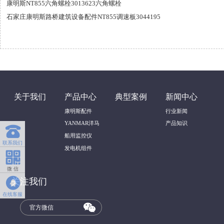
康明斯NT855六角螺栓3013623六角螺栓
石家庄康明斯路桥建筑设备配件NT855调速板3044195
关于我们
产品中心
典型案例
新闻中心
康明斯配件
行业新闻
YANMAR洋马
产品知识

船用监控仪
联系我们
发电机组件

微 信

关注我们
在线客服

官方微信
返回顶部