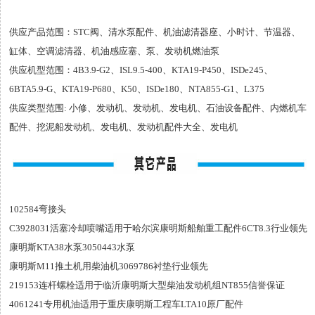
供应产品范围：STC阀、清水泵配件、机油滤清器座、小时计、节温器、
缸体、空调滤清器、机油感应塞、泵、发动机燃油泵
供应机型范围：4B3.9-G2、ISL9.5-400、KTA19-P450、ISDe245、
6BTA5.9-G、KTA19-P680、K50、ISDe180、NTA855-G1、L375
供应类型范围: 小修、发动机、发动机、发电机、石油设备配件、内燃机车
配件、挖泥船发动机、发电机、发动机配件大全、发电机
102584弯接头
C3928031活塞冷却喷嘴适用于哈尔滨康明斯船舶重工配件6CT8.3行业领先
康明斯KTA38水泵3050443水泵
康明斯M11推土机用柴油机3069786衬垫行业领先
219153连杆螺栓适用于临沂康明斯大型柴油发动机组NT855信誉保证
4061241专用机油适用于重庆康明斯工程车LTA10原厂配件