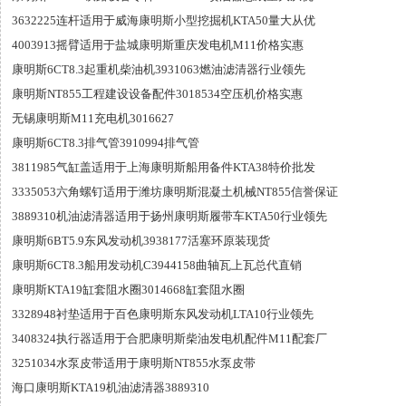
3632225连杆适用于威海康明斯小型挖掘机KTA50量大从优
4003913摇臂适用于盐城康明斯重庆发电机M11价格实惠
康明斯6CT8.3起重机柴油机3931063燃油滤清器行业领先
康明斯NT855工程建设设备配件3018534空压机价格实惠
无锡康明斯M11充电机3016627
康明斯6CT8.3排气管3910994排气管
3811985气缸盖适用于上海康明斯船用备件KTA38特价批发
3335053六角螺钉适用于潍坊康明斯混凝土机械NT855信誉保证
3889310机油滤清器适用于扬州康明斯履带车KTA50行业领先
康明斯6BT5.9东风发动机3938177活塞环原装现货
康明斯6CT8.3船用发动机C3944158曲轴瓦上瓦总代直销
康明斯KTA19缸套阻水圈3014668缸套阻水圈
3328948衬垫适用于百色康明斯东风发动机LTA10行业领先
3408324执行器适用于合肥康明斯柴油发电机配件M11配套厂
3251034水泵皮带适用于康明斯NT855水泵皮带
海口康明斯KTA19机油滤清器3889310