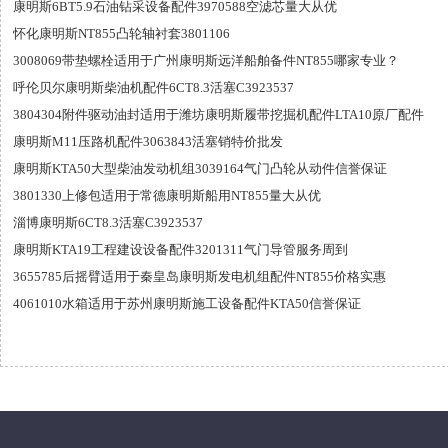
康明斯6BT5.9石油钻采设备配件3970588空滤芯量大从优
怀化康明斯NT855凸轮轴衬套3801106
3008069带垫螺栓适用于广州康明斯远洋船舶备件NT855哪家专业？
呼伦贝尔康明斯柴油机配件6CT8.3活塞C3923537
3804304附件驱动油封适用于潍坊康明斯履带挖掘机配件LTA10原厂配件
康明斯M11压路机配件3063843活塞销特价批发
康明斯KTA50大型柴油发动机组3039164气门凸轮从动件信誉保证
3801330上修包适用于常德康明斯船用NT855量大从优
淄博康明斯6CT8.3活塞C3923537
康明斯KTA19工程建设设备配件3201311气门导管服务周到
3655785后摇臂适用于秦皇岛康明斯发电机组配件NT855价格实惠
4061010水箱适用于苏州康明斯施工设备配件KTA50信誉保证