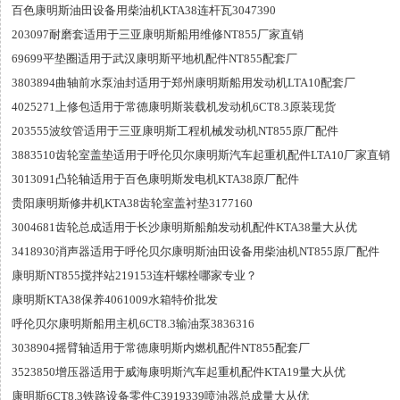
百色康明斯油田设备用柴油机KTA38连杆瓦3047390
203097耐磨套适用于三亚康明斯船用维修NT855厂家直销
69699平垫圈适用于武汉康明斯平地机配件NT855配套厂
3803894曲轴前水泵油封适用于郑州康明斯船用发动机LTA10配套厂
4025271上修包适用于常德康明斯装载机发动机6CT8.3原装现货
203555波纹管适用于三亚康明斯工程机械发动机NT855原厂配件
3883510齿轮室盖垫适用于呼伦贝尔康明斯汽车起重机配件LTA10厂家直销
3013091凸轮轴适用于百色康明斯发电机KTA38原厂配件
贵阳康明斯修井机KTA38齿轮室盖衬垫3177160
3004681齿轮总成适用于长沙康明斯船舶发动机配件KTA38量大从优
3418930消声器适用于呼伦贝尔康明斯油田设备用柴油机NT855原厂配件
康明斯NT855搅拌站219153连杆螺栓哪家专业？
康明斯KTA38保养4061009水箱特价批发
呼伦贝尔康明斯船用主机6CT8.3输油泵3836316
3038904摇臂轴适用于常德康明斯内燃机配件NT855配套厂
3523850增压器适用于威海康明斯汽车起重机配件KTA19量大从优
康明斯6CT8.3铁路设备零件C3919339喷油器总成量大从优