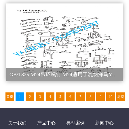
GB/T825 M24吊环螺钉 M24适用于潍坊洋马YANMAR发电机组8N330价格实惠
首页
1
2
3
4
5
6
7
8
9
10
尾页
关于我们
产品中心
典型案例
新闻中心