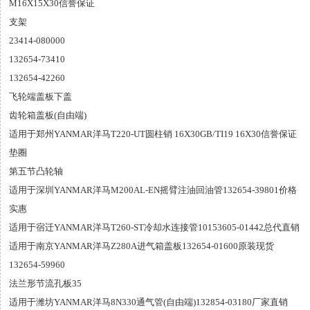
M16X15X30信誉保证
支架
23414-080000
132654-73410
132654-42260
飞轮端盖板下盖
齿轮箱盖板(自由端)
适用于郑州YANMAR洋马T220-UT圆柱销 16X30GB/TI19 16X30信誉保证
垫圈
第五节凸轮轴
适用于深圳YANMAR洋马M200AL-EN摇臂注油回油管132654-39801价格
实惠
适用于宿迁YANMAR洋马T260-ST冷却水连接管10153605-01442总代直销
适用于南京YANMAR洋马Z280A进气箱盖板132654-01600原装现货
132654-59960
法兰形节流孔板35
适用于潍坊YANMAR洋马8N330通气管(自由端)132854-03180厂家直销