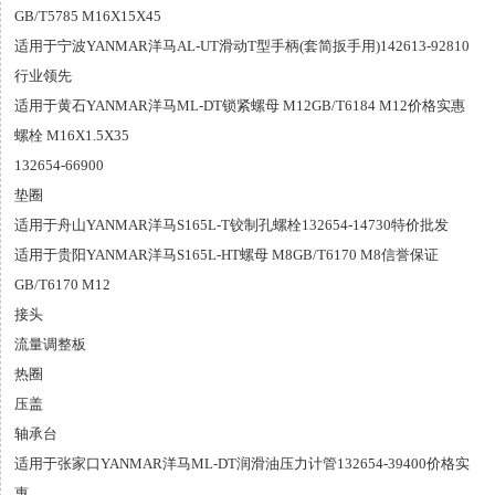
GB/T5785 M16X15X45
适用于宁波YANMAR洋马AL-UT滑动T型手柄(套简扳手用)142613-92810
行业领先
适用于黄石YANMAR洋马ML-DT锁紧螺母 M12GB/T6184 M12价格实惠
螺栓 M16X1.5X35
132654-66900
垫圈
适用于舟山YANMAR洋马S165L-T铰制孔螺栓132654-14730特价批发
适用于贵阳YANMAR洋马S165L-HT螺母 M8GB/T6170 M8信誉保证
GB/T6170 M12
接头
流量调整板
热圈
压盖
轴承台
适用于张家口YANMAR洋马ML-DT润滑油压力计管132654-39400价格实
惠