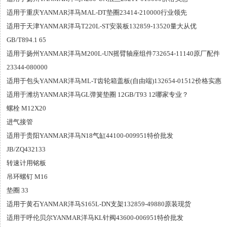
适用于重庆YANMAR洋马MAL-DT垫圈23414-210000行业领先
适用于天津YANMAR洋马T220L-ST安装板132859-13520量大从优
GB/T894.1 65
适用于扬州YANMAR洋马M200L-UN摇臂轴座组件732654-11140原厂配件
23344-080000
适用于包头YANMAR洋马ML-T齿轮箱盖板(自由端)132654-01512价格实惠
适用于潍坊YANMAR洋马GL弹簧垫圈 12GB/T93 12哪家专业？
螺栓 M12X20
进气接管
适用于贵阳YANMAR洋马N18气缸44100-009951特价批发
JB/ZQ432133
转速计用铭板
吊环螺钉 M16
垫圈 33
适用于黄石YANMAR洋马S165L-DN支架132859-49880原装现货
适用于呼伦贝尔YANMAR洋马KL针阀43600-006951特价批发