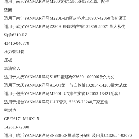
适用于南京YANMAR洋马M200支架159656-92851原厂配件
垫圈
适用于南宁YANMAR洋马M220L-EN密封垫片138987-42060信誉保证
适用于武汉YANMAR洋马Z280A-EN燃袖主管132859-59071量大从优
轴承6210-RZ
43416-040770
压力管组装
压板
燃油管 A
适用于大庆YANMAR洋马S185L盖螺母23639-100000特价批发
适用于大庆YANMAR洋马AL-UT第一节凸轮轴132854-14280量大从优
适用于包头YANMAR洋马M200L-UN排气接管132653-13421配套厂
适用于烟台YANMAR洋马U-UT管夹153605-73240厂家直销
密封垫
GB/T6171 M16X1.5
142613-72090
适用于临沂YANMAR洋马8N330-EN燃油泵分解组装用具C132654-92070