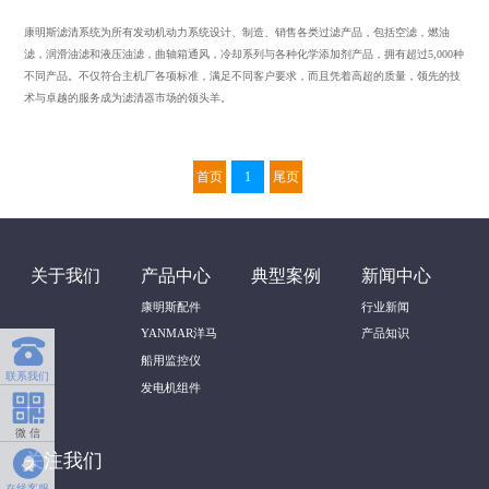
康明斯滤清系统为所有发动机动力系统设计、制造、销售各类过滤产品，包括空滤，燃油
滤，润滑油滤和液压油滤，曲轴箱通风，冷却系列与各种化学添加剂产品，拥有超过5,000种
不同产品。不仅符合主机厂各项标准，满足不同客户要求，而且凭着高超的质量，领先的技
术与卓越的服务成为滤清器市场的领头羊。
首页
1
尾页
关于我们
产品中心
典型案例
新闻中心
康明斯配件
行业新闻
YANMAR洋马
产品知识

船用监控仪
联系我们
发电机组件

微 信

关注我们
在线客服